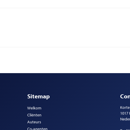
Sitemap
Con
Korte
Welkom
1017
Cliënten
Nede
Auteurs
Co-agenten