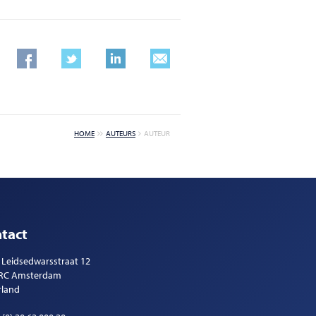
HOME
AUTEURS
AUTEUR
tact
 Leidsedwarsstraat 12
 RC Amsterdam
rland